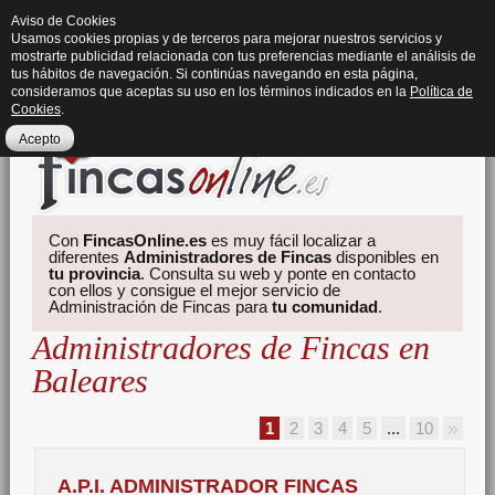
Aviso de Cookies
Usamos cookies propias y de terceros para mejorar nuestros servicios y
mostrarte publicidad relacionada con tus preferencias mediante el análisis de
tus hábitos de navegación. Si continúas navegando en esta página,
consideramos que aceptas su uso en los términos indicados en la
Política de
Cookies
.
Acepto
Con
FincasOnline.es
es muy fácil localizar a
diferentes
Administradores de Fincas
disponibles en
tu provincia
. Consulta su web y ponte en contacto
con ellos y consigue el mejor servicio de
Administración de Fincas para
tu comunidad
.
Administradores de Fincas en
Baleares
1
2
3
4
5
...
10
A.P.I. ADMINISTRADOR FINCAS