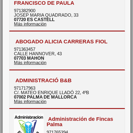
FRANCISCO DE PAULA
971382900
JOSEP MARIA QUADRADO, 33
07720
ES CASTELL
Más información
ABOGADO ALICIA CARRERAS FIOL
971363457
CALLE HANNOVER, 43
07703
MAHON
Más información
ADMINISTRACIÓ B&B
971717963
C/. MATEO ENRIQUE LLADÓ 22, 4ºB
07002
PALMA DE MALLORCA
Más información
Administración de Fincas
Palma
971765394