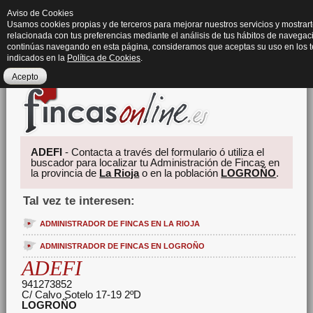
Aviso de Cookies
Usamos cookies propias y de terceros para mejorar nuestros servicios y mostrart
relacionada con tus preferencias mediante el análisis de tus hábitos de navegaci
continúas navegando en esta página, consideramos que aceptas su uso en los 
indicados en la
Política de Cookies
.
Acepto
ADEFI
- Contacta a través del formulario ó utiliza el
buscador para localizar tu Administración de Fincas en
la provincia de
La Rioja
o en la población
LOGROÑO
.
Tal vez te interesen:
ADMINISTRADOR DE FINCAS EN LA RIOJA
ADMINISTRADOR DE FINCAS EN LOGROÑO
ADEFI
941273852
C/ Calvo Sotelo 17-19 2ºD
LOGROÑO