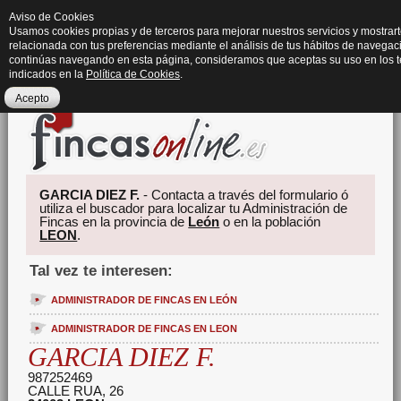
Aviso de Cookies
Usamos cookies propias y de terceros para mejorar nuestros servicios y mostrart
relacionada con tus preferencias mediante el análisis de tus hábitos de navegaci
continúas navegando en esta página, consideramos que aceptas su uso en los 
indicados en la
Política de Cookies
.
Acepto
GARCIA DIEZ F.
- Contacta a través del formulario ó
utiliza el buscador para localizar tu Administración de
Fincas en la provincia de
León
o en la población
LEON
.
Tal vez te interesen:
ADMINISTRADOR DE FINCAS EN LEÓN
ADMINISTRADOR DE FINCAS EN LEON
GARCIA DIEZ F.
987252469
CALLE RUA, 26