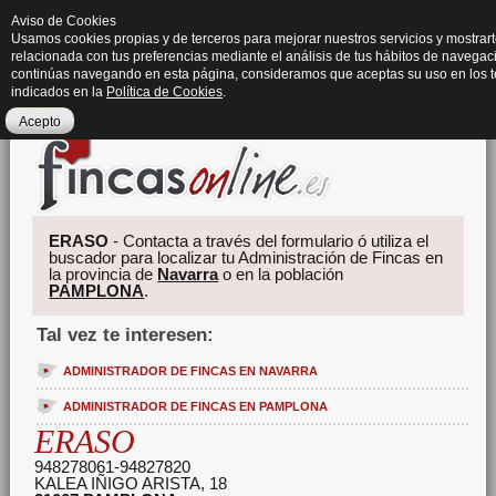
Aviso de Cookies
Usamos cookies propias y de terceros para mejorar nuestros servicios y mostrart
relacionada con tus preferencias mediante el análisis de tus hábitos de navegaci
continúas navegando en esta página, consideramos que aceptas su uso en los 
indicados en la
Política de Cookies
.
Acepto
ERASO
- Contacta a través del formulario ó utiliza el
buscador para localizar tu Administración de Fincas en
la provincia de
Navarra
o en la población
PAMPLONA
.
Tal vez te interesen:
ADMINISTRADOR DE FINCAS EN NAVARRA
ADMINISTRADOR DE FINCAS EN PAMPLONA
ERASO
948278061-94827820
KALEA IÑIGO ARISTA, 18