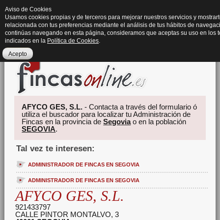
Aviso de Cookies
Usamos cookies propias y de terceros para mejorar nuestros servicios y mostrart
relacionada con tus preferencias mediante el análisis de tus hábitos de navegaci
continúas navegando en esta página, consideramos que aceptas su uso en los 
indicados en la
Política de Cookies
.
Acepto
AFYCO GES, S.L.
- Contacta a través del formulario ó
utiliza el buscador para localizar tu Administración de
Fincas en la provincia de
Segovia
o en la población
SEGOVIA
.
Tal vez te interesen:
ADMINISTRADOR DE FINCAS EN SEGOVIA
ADMINISTRADOR DE FINCAS EN SEGOVIA
AFYCO GES, S.L.
921433797
CALLE PINTOR MONTALVO, 3