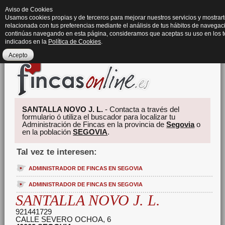
Aviso de Cookies
Usamos cookies propias y de terceros para mejorar nuestros servicios y mostrart
relacionada con tus preferencias mediante el análisis de tus hábitos de navegaci
continúas navegando en esta página, consideramos que aceptas su uso en los 
indicados en la
Política de Cookies
.
Acepto
SANTALLA NOVO J. L.
- Contacta a través del
formulario ó utiliza el buscador para localizar tu
Administración de Fincas en la provincia de
Segovia
o
en la población
SEGOVIA
.
Tal vez te interesen:
ADMINISTRADOR DE FINCAS EN SEGOVIA
ADMINISTRADOR DE FINCAS EN SEGOVIA
SANTALLA NOVO J. L.
921441729
CALLE SEVERO OCHOA, 6