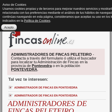
Aviso de Cookies
Usamos cookies propias y de terceros para mejorar nuestros servicios y mostrart
relacionada con tus preferencias mediante el análisis de tus hábitos de navegaci
continúas navegando en esta página, consideramos que aceptas su uso en los 
indicados en la
Política de Cookies
.
Acepto
ADMINISTRADORES DE FINCAS PELETEIRO
-
Contacta a través del formulario ó utiliza el buscador
para localizar tu Administración de Fincas en la
provincia de
Pontevedra
o en la población
PONTEVEDRA
.
Tal vez te interesen:
ADMINISTRADOR DE FINCAS EN PONTEVEDRA
ADMINISTRADOR DE FINCAS EN PONTEVEDRA
ADMINISTRADORES DE
FINCAS PELETEIRO