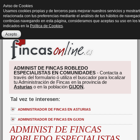
Aviso de Cookies
Usamos cookies propias y de terceros para mejorar nuestros servicios y mostrart
relacionada con tus preferencias mediante el análisis de tus hábitos de navegaci
continúas navegando en esta página, consideramos que aceptas su uso en los 
indicados en la
Política de Cookies
.
Acepto
ADMINIST DE FINCAS ROBLEDO
ESPECIALISTAS EN COMUNIDADES
- Contacta a
través del formulario ó utiliza el buscador para localizar
tu Administración de Fincas en la provincia de
Asturias
o en la población
GIJON
.
Tal vez te interesen:
ADMINISTRADOR DE FINCAS EN ASTURIAS
ADMINISTRADOR DE FINCAS EN GIJON
ADMINIST DE FINCAS
ROBLEDO ESPECIALISTAS