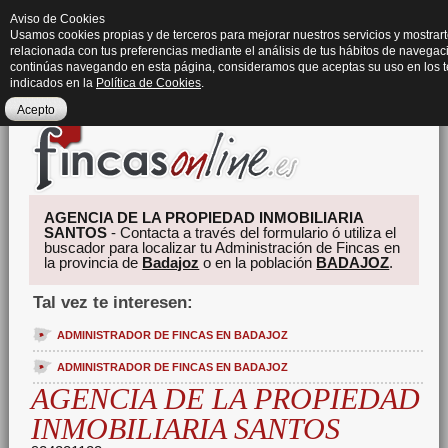
Aviso de Cookies
Usamos cookies propias y de terceros para mejorar nuestros servicios y mostrart
relacionada con tus preferencias mediante el análisis de tus hábitos de navegaci
continúas navegando en esta página, consideramos que aceptas su uso en los 
indicados en la
Política de Cookies
.
Acepto
AGENCIA DE LA PROPIEDAD INMOBILIARIA
SANTOS
- Contacta a través del formulario ó utiliza el
buscador para localizar tu Administración de Fincas en
la provincia de
Badajoz
o en la población
BADAJOZ
.
Tal vez te interesen:
ADMINISTRADOR DE FINCAS EN BADAJOZ
ADMINISTRADOR DE FINCAS EN BADAJOZ
AGENCIA DE LA PROPIEDAD
INMOBILIARIA SANTOS