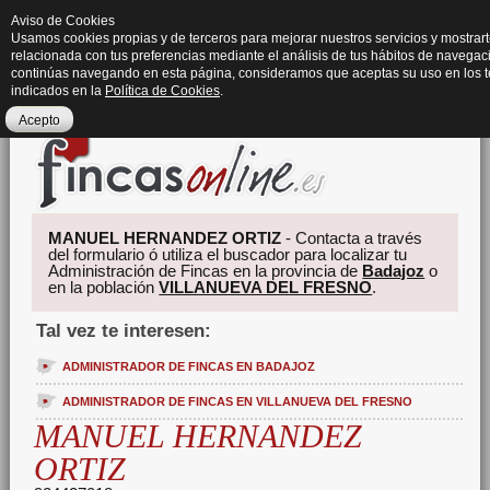
Aviso de Cookies
Usamos cookies propias y de terceros para mejorar nuestros servicios y mostrart
relacionada con tus preferencias mediante el análisis de tus hábitos de navegaci
continúas navegando en esta página, consideramos que aceptas su uso en los 
indicados en la
Política de Cookies
.
Acepto
MANUEL HERNANDEZ ORTIZ
- Contacta a través
del formulario ó utiliza el buscador para localizar tu
Administración de Fincas en la provincia de
Badajoz
o
en la población
VILLANUEVA DEL FRESNO
.
Tal vez te interesen:
ADMINISTRADOR DE FINCAS EN BADAJOZ
ADMINISTRADOR DE FINCAS EN VILLANUEVA DEL FRESNO
MANUEL HERNANDEZ
ORTIZ