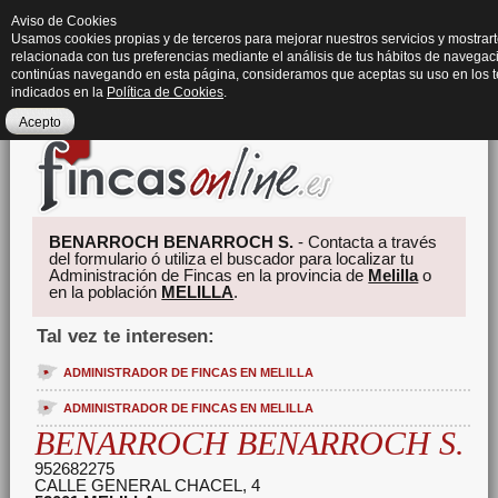
Aviso de Cookies
Usamos cookies propias y de terceros para mejorar nuestros servicios y mostrart
relacionada con tus preferencias mediante el análisis de tus hábitos de navegaci
continúas navegando en esta página, consideramos que aceptas su uso en los 
indicados en la
Política de Cookies
.
Acepto
BENARROCH BENARROCH S.
- Contacta a través
del formulario ó utiliza el buscador para localizar tu
Administración de Fincas en la provincia de
Melilla
o
en la población
MELILLA
.
Tal vez te interesen:
ADMINISTRADOR DE FINCAS EN MELILLA
ADMINISTRADOR DE FINCAS EN MELILLA
BENARROCH BENARROCH S.
952682275
CALLE GENERAL CHACEL, 4