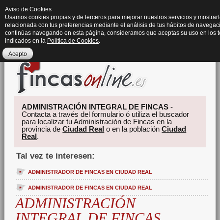
Aviso de Cookies
Usamos cookies propias y de terceros para mejorar nuestros servicios y mostrart
relacionada con tus preferencias mediante el análisis de tus hábitos de navegaci
continúas navegando en esta página, consideramos que aceptas su uso en los 
indicados en la
Política de Cookies
.
Acepto
ADMINISTRACIÓN INTEGRAL DE FINCAS
-
Contacta a través del formulario ó utiliza el buscador
para localizar tu Administración de Fincas en la
provincia de
Ciudad Real
o en la población
Ciudad
Real
.
Tal vez te interesen:
ADMINISTRADOR DE FINCAS EN CIUDAD REAL
ADMINISTRADOR DE FINCAS EN CIUDAD REAL
ADMINISTRACIÓN
INTEGRAL DE FINCAS