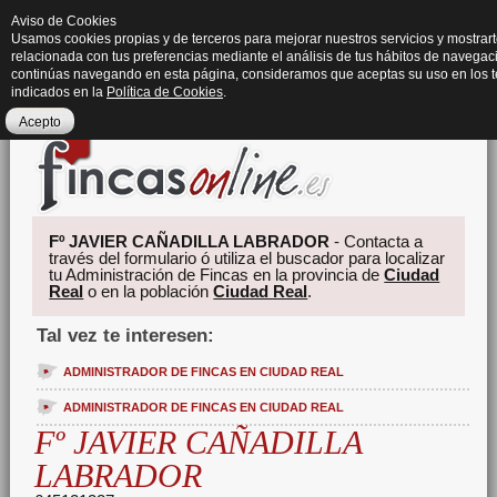
Aviso de Cookies
Usamos cookies propias y de terceros para mejorar nuestros servicios y mostrart
relacionada con tus preferencias mediante el análisis de tus hábitos de navegaci
continúas navegando en esta página, consideramos que aceptas su uso en los 
indicados en la
Política de Cookies
.
Acepto
Fº JAVIER CAÑADILLA LABRADOR
- Contacta a
través del formulario ó utiliza el buscador para localizar
tu Administración de Fincas en la provincia de
Ciudad
Real
o en la población
Ciudad Real
.
Tal vez te interesen:
ADMINISTRADOR DE FINCAS EN CIUDAD REAL
ADMINISTRADOR DE FINCAS EN CIUDAD REAL
Fº JAVIER CAÑADILLA
LABRADOR