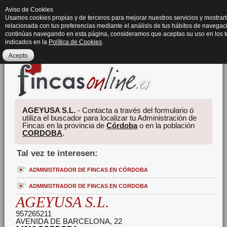
Aviso de Cookies
Usamos cookies propias y de terceros para mejorar nuestros servicios y mostrart
relacionada con tus preferencias mediante el análisis de tus hábitos de navegaci
continúas navegando en esta página, consideramos que aceptas su uso en los 
indicados en la
Política de Cookies
.
Acepto
AGEYUSA S.L.
- Contacta a través del formulario ó
utiliza el buscador para localizar tu Administración de
Fincas en la provincia de
Córdoba
o en la población
CORDOBA
.
Tal vez te interesen:
ADMINISTRADOR DE FINCAS EN CÓRDOBA
ADMINISTRADOR DE FINCAS EN CORDOBA
AGEYUSA S.L.
957265211
AVENIDA DE BARCELONA, 22