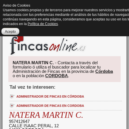
Aviso de Cookies
Usamos cookies propias y de terceros para mejorar nuestros servicios y mostrart
relacionada con tus preferencias mediante el análisis de tus hábitos de navegaci
continúas navegando en esta página, consideramos que aceptas su uso en los 
indicados en la
Política de Cookies
.
Acepto
NATERA MARTIN C.
- Contacta a través del
formulario ó utiliza el buscador para localizar tu
Administración de Fincas en la provincia de
Córdoba
o en la población
CORDOBA
.
Tal vez te interesen:
ADMINISTRADOR DE FINCAS EN CÓRDOBA
ADMINISTRADOR DE FINCAS EN CORDOBA
NATERA MARTIN C.
957412647
CALLE ISAAC PERAL, 12