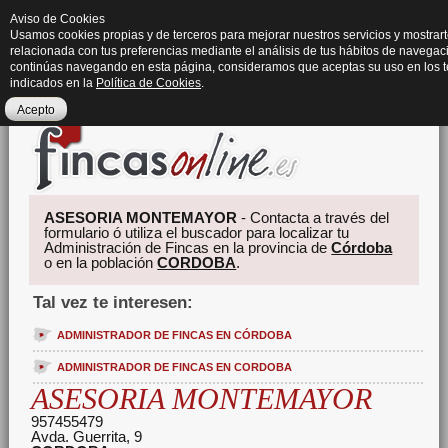
Aviso de Cookies
Usamos cookies propias y de terceros para mejorar nuestros servicios y mostrart
relacionada con tus preferencias mediante el análisis de tus hábitos de navegaci
continúas navegando en esta página, consideramos que aceptas su uso en los 
indicados en la
Política de Cookies
.
Acepto
ASESORIA MONTEMAYOR
- Contacta a través del
formulario ó utiliza el buscador para localizar tu
Administración de Fincas en la provincia de
Córdoba
o en la población
CORDOBA
.
Tal vez te interesen:
ADMINISTRADOR DE FINCAS EN CÓRDOBA
ADMINISTRADOR DE FINCAS EN CORDOBA
ASESORIA MONTEMAYOR
957455479
Avda. Guerrita, 9