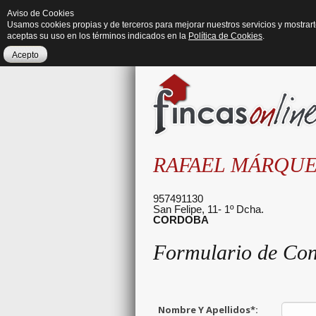
Aviso de Cookies
Usamos cookies propias y de terceros para mejorar nuestros servicios y mostrar
aceptas su uso en los términos indicados en la
Política de Cookies
.
Acepto
RAFAEL MÁRQUE
957491130
San Felipe, 11- 1º Dcha.
CORDOBA
Formulario de Con