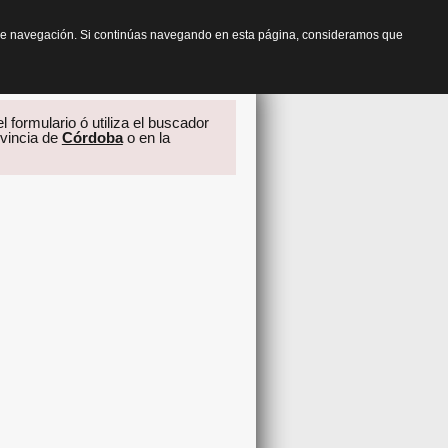
os de navegación. Si continúas navegando en esta página, consideramos que
l formulario ó utiliza el buscador
ovincia de
Córdoba
o en la