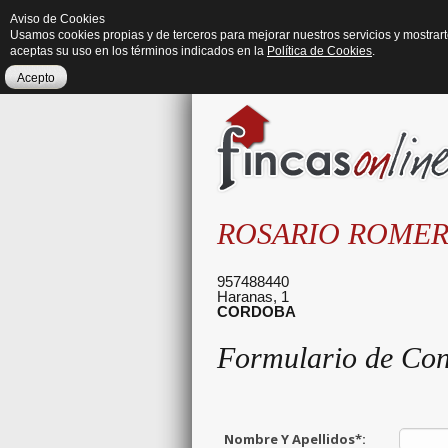
Aviso de Cookies
Usamos cookies propias y de terceros para mejorar nuestros servicios y mostrar
aceptas su uso en los términos indicados en la
Política de Cookies
.
Acepto
ROSARIO ROME
957488440
Haranas, 1
CORDOBA
Formulario de Con