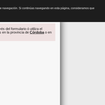
os de navegación. Si continúas navegando en esta página, consideramos que
és del formulario ó utiliza el
s en la provincia de
Córdoba
o en