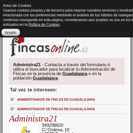
Aviso de Cookies
Usamos cookies propias y de terceros para mejorar nuestros servicios y mostrart
relacionada con tus preferencias mediante el análisis de tus hábitos de navegaci
continúas navegando en esta página, consideramos que aceptas su uso en los 
indicados en la
Política de Cookies
.
Acepto
Administra21
- Contacta a través del formulario ó
utiliza el buscador para localizar tu Administración de
Fincas en la provincia de
Guadalajara
o en la
población
Guadalajara
.
Tal vez te interesen:
ADMINISTRADOR DE FINCAS EN GUADALAJARA
ADMINISTRADOR DE FINCAS EN GUADALAJARA
Administra21
949298820
C/ Ordesa, 10