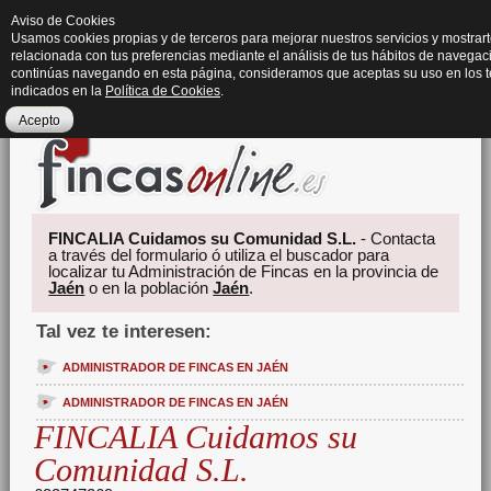
Aviso de Cookies
Usamos cookies propias y de terceros para mejorar nuestros servicios y mostrart
relacionada con tus preferencias mediante el análisis de tus hábitos de navegaci
continúas navegando en esta página, consideramos que aceptas su uso en los 
indicados en la
Política de Cookies
.
Acepto
FINCALIA Cuidamos su Comunidad S.L.
- Contacta
a través del formulario ó utiliza el buscador para
localizar tu Administración de Fincas en la provincia de
Jaén
o en la población
Jaén
.
Tal vez te interesen:
ADMINISTRADOR DE FINCAS EN JAÉN
ADMINISTRADOR DE FINCAS EN JAÉN
FINCALIA Cuidamos su
Comunidad S.L.