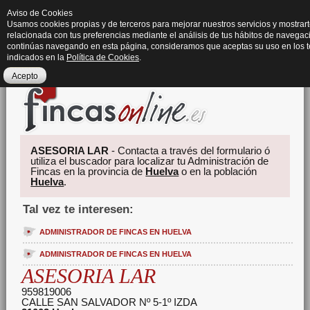
Aviso de Cookies
Usamos cookies propias y de terceros para mejorar nuestros servicios y mostrart
relacionada con tus preferencias mediante el análisis de tus hábitos de navegaci
continúas navegando en esta página, consideramos que aceptas su uso en los 
indicados en la
Política de Cookies
.
Acepto
ASESORIA LAR
- Contacta a través del formulario ó
utiliza el buscador para localizar tu Administración de
Fincas en la provincia de
Huelva
o en la población
Huelva
.
Tal vez te interesen:
ADMINISTRADOR DE FINCAS EN HUELVA
ADMINISTRADOR DE FINCAS EN HUELVA
ASESORIA LAR
959819006
CALLE SAN SALVADOR Nº 5-1º IZDA