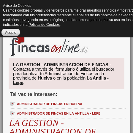
Aviso de Cookies
Usamos cookies propias y de terceros para mejorar nuestros servicios y mostrart
relacionada con tus preferencias mediante el análisis de tus hábitos de navegaci
continúas navegando en esta página, consideramos que aceptas su uso en los 
indicados en la
Política de Cookies
.
Acepto
LA GESTION - ADMINISTRACION DE FINCAS
-
Contacta a través del formulario ó utiliza el buscador
para localizar tu Administración de Fincas en la
provincia de
Huelva
o en la población
La Antilla -
Lepe
.
Tal vez te interesen:
ADMINISTRADOR DE FINCAS EN HUELVA
ADMINISTRADOR DE FINCAS EN LA ANTILLA - LEPE
LA GESTION -
ADMINISTRACION DE