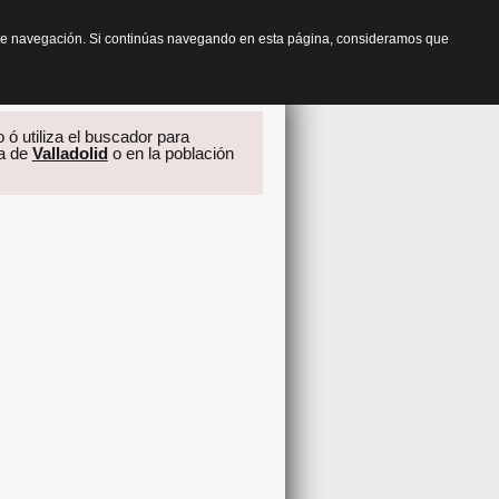
os de navegación. Si continúas navegando en esta página, consideramos que
 ó utiliza el buscador para
ia de
Valladolid
o en la población