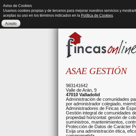
Aviso de Cookies
Usamos cookies propias y de terceros para mejorar nuestros servicios y mostrar
aceptas su uso en los términos indicados en la
Política de Cookies
.
Acepto
ASAE GESTIÓN
983141642
Valle de Arán, 9
47010
Valladolid
Administración de comunidades para 
por administrador colegiado, miem
Administradores de Fincas de Esp
Gestión integral de comunidades de
propiedad horizontal: gesión de co
suministros, mantenimientos, contr
Protección de Datos de Carácter Pe
Exija una administración ética, efic
comprometida.