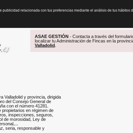
te publicidad relacionada con tus preferencias mediante el análisis de tus hábit
ASAE GESTIÓN
- Contacta a través del formulario
localizar tu Administración de Fincas en la provinc
Valladolid
.
Valladolid y provincia, dirigida
bro del Consejo General de
aña con el número 41281.
 propietarios en régimen de
bros, inspecciones, seguros,
ol de morosidad, Ley de
rsonal,...
az, seria, responsable y