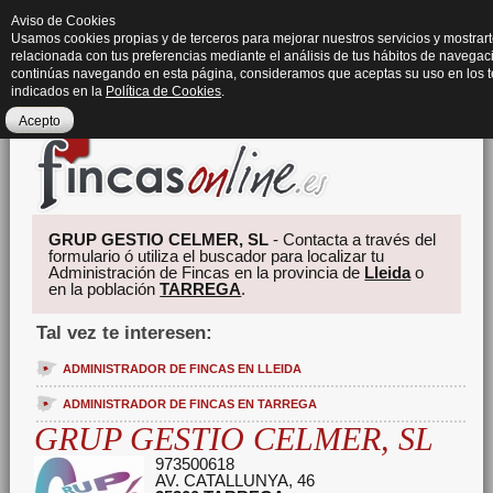
Aviso de Cookies
Usamos cookies propias y de terceros para mejorar nuestros servicios y mostrart
relacionada con tus preferencias mediante el análisis de tus hábitos de navegaci
continúas navegando en esta página, consideramos que aceptas su uso en los 
indicados en la
Política de Cookies
.
Acepto
GRUP GESTIO CELMER, SL
- Contacta a través del
formulario ó utiliza el buscador para localizar tu
Administración de Fincas en la provincia de
Lleida
o
en la población
TARREGA
.
Tal vez te interesen:
ADMINISTRADOR DE FINCAS EN LLEIDA
ADMINISTRADOR DE FINCAS EN TARREGA
GRUP GESTIO CELMER, SL
973500618
AV. CATALLUNYA, 46