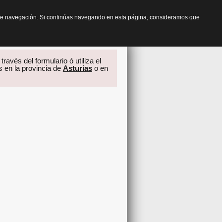
os de navegación. Si continúas navegando en esta página, consideramos que
través del formulario ó utiliza el
s en la provincia de
Asturias
o en