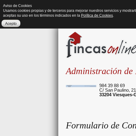
Aviso de Cookies
Usamos cookies propias y de terceros para mejorar nuestros servicios y mostrar
aceptas su uso en los términos indicados en la
Política de Cookies
.
Acepto
Administración de 
984 39 88 69
C/ San Paulino, 21
33204
Viesques-G
Formulario de Con