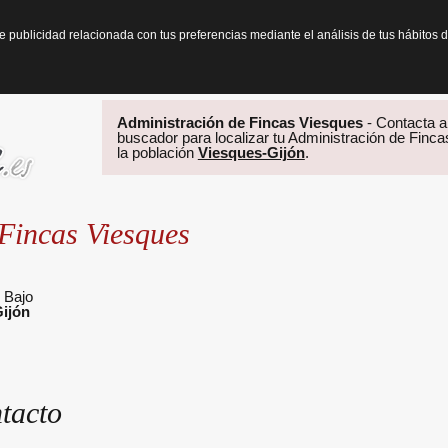
te publicidad relacionada con tus preferencias mediante el análisis de tus hábit
Administración de Fincas Viesques
- Contacta a 
buscador para localizar tu Administración de Finca
la población
Viesques-Gijón
.
Fincas Viesques
 Bajo
ijón
tacto