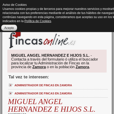
Aviso de Cookies
Usamos cookies propias y de terceros para mejorar nuestros servicios y mostrart
relacionada con tus preferencias mediante el análisis de tus hábitos de navegaci
continúas navegando en esta página, consideramos que aceptas su uso en los 
indicados en la
Política de Cookies
.
Acepto
MIGUEL ANGEL HERNANDEZ E HIJOS S.L.
-
Contacta a través del formulario ó utiliza el buscador
para localizar tu Administración de Fincas en la
provincia de
Zamora
o en la población
Zamora
.
Tal vez te interesen:
ADMINISTRADOR DE FINCAS EN ZAMORA
ADMINISTRADOR DE FINCAS EN ZAMORA
MIGUEL ANGEL
HERNANDEZ E HIJOS S.L.