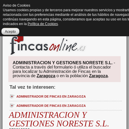
Aviso de Cookies
Usamos cookies propias y de terceros para mejorar nuestros servicios y mostrart
relacionada con tus preferencias mediante el análisis de tus hábitos de navegaci
continúas navegando en esta página, consideramos que aceptas su uso en los 
indicados en la
Política de Cookies
.
Acepto
ADMINISTRACION Y GESTIONES NORESTE S.L.
-
Contacta a través del formulario ó utiliza el buscador
para localizar tu Administración de Fincas en la
provincia de
Zaragoza
o en la población
Zaragoza
.
Tal vez te interesen:
ADMINISTRADOR DE FINCAS EN ZARAGOZA
ADMINISTRADOR DE FINCAS EN ZARAGOZA
ADMINISTRACION Y
GESTIONES NORESTE S.L.