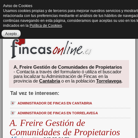
Aviso de Cookies
Usamos cookies propias y de terceros para mejorar nuestros servicios y mostrart
relacionada con tus preferencias mediante el análisis de tus hábitos de navegaci
continúas navegando en esta página, consideramos que aceptas su uso en los 
indicados en la
Política de Cookies
.
Acepto
A. Freire Gestión de Comunidades de Propietarios
- Contacta a través del formulario ó utiliza el buscador
para localizar tu Administración de Fincas en la
provincia de
Cantabria
o en la población
Torrelavega
.
Tal vez te interesen:
ADMINISTRADOR DE FINCAS EN CANTABRIA
ADMINISTRADOR DE FINCAS EN TORRELAVEGA
A. Freire Gestión de
Comunidades de Propietarios