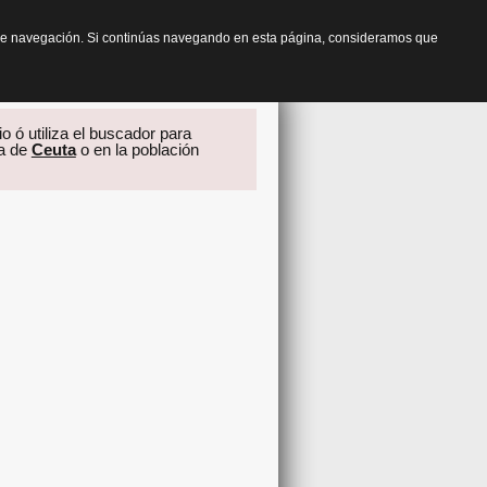
os de navegación. Si continúas navegando en esta página, consideramos que
o ó utiliza el buscador para
ia de
Ceuta
o en la población