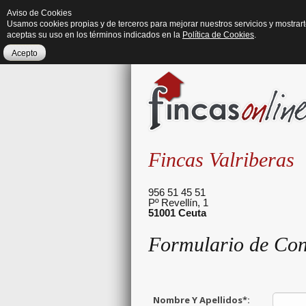
Aviso de Cookies
Usamos cookies propias y de terceros para mejorar nuestros servicios y mostrar
aceptas su uso en los términos indicados en la
Política de Cookies
.
Acepto
Fincas Valriberas
956 51 45 51
Pº Revellín, 1
51001
Ceuta
Formulario de Con