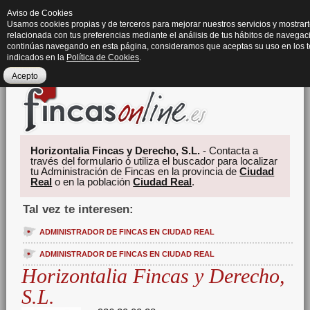
Aviso de Cookies
Usamos cookies propias y de terceros para mejorar nuestros servicios y mostrart
relacionada con tus preferencias mediante el análisis de tus hábitos de navegaci
continúas navegando en esta página, consideramos que aceptas su uso en los 
indicados en la
Política de Cookies
.
Acepto
Horizontalia Fincas y Derecho, S.L.
- Contacta a
través del formulario ó utiliza el buscador para localizar
tu Administración de Fincas en la provincia de
Ciudad
Real
o en la población
Ciudad Real
.
Tal vez te interesen:
ADMINISTRADOR DE FINCAS EN CIUDAD REAL
ADMINISTRADOR DE FINCAS EN CIUDAD REAL
Horizontalia Fincas y Derecho,
S.L.