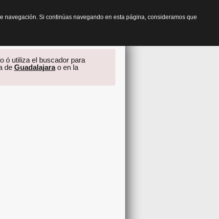
os de navegación. Si continúas navegando en esta página, consideramos que
o ó utiliza el buscador para
ia de
Guadalajara
o en la