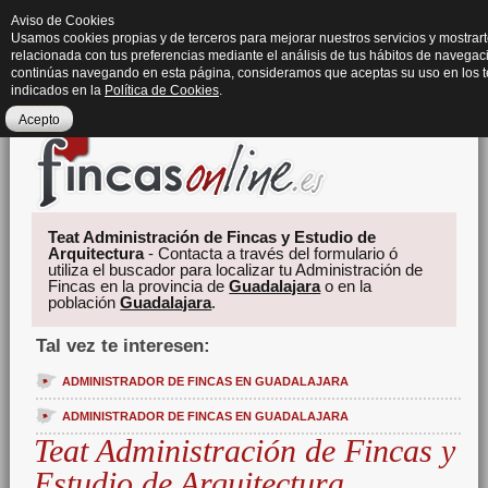
Aviso de Cookies
Usamos cookies propias y de terceros para mejorar nuestros servicios y mostrart
relacionada con tus preferencias mediante el análisis de tus hábitos de navegaci
continúas navegando en esta página, consideramos que aceptas su uso en los 
indicados en la
Política de Cookies
.
Acepto
Teat Administración de Fincas y Estudio de
Arquitectura
- Contacta a través del formulario ó
utiliza el buscador para localizar tu Administración de
Fincas en la provincia de
Guadalajara
o en la
población
Guadalajara
.
Tal vez te interesen:
ADMINISTRADOR DE FINCAS EN GUADALAJARA
ADMINISTRADOR DE FINCAS EN GUADALAJARA
Teat Administración de Fincas y
Estudio de Arquitectura