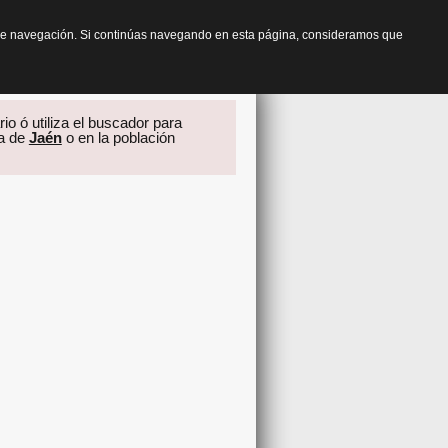
os de navegación. Si continúas navegando en esta página, consideramos que
io ó utiliza el buscador para
ia de
Jaén
o en la población