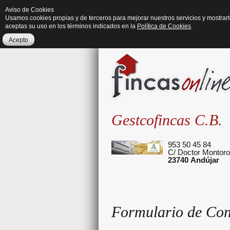
Aviso de Cookies
Usamos cookies propias y de terceros para mejorar nuestros servicios y mostrar
aceptas su uso en los términos indicados en la
Política de Cookies
.
Acepto
Gestcofincas C.B.
953 50 45 84
C/ Doctor Montoro, 
23740
Andújar
Formulario de Con