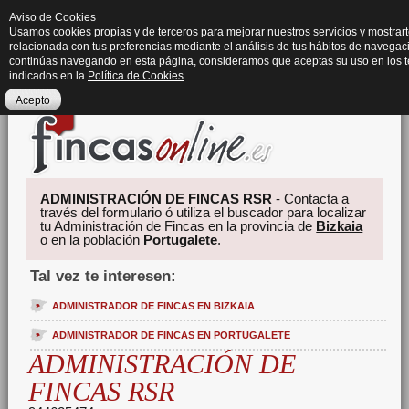
Aviso de Cookies
Usamos cookies propias y de terceros para mejorar nuestros servicios y mostrart
relacionada con tus preferencias mediante el análisis de tus hábitos de navegaci
continúas navegando en esta página, consideramos que aceptas su uso en los 
indicados en la
Política de Cookies
.
Acepto
ADMINISTRACIÓN DE FINCAS RSR
- Contacta a
través del formulario ó utiliza el buscador para localizar
tu Administración de Fincas en la provincia de
Bizkaia
o en la población
Portugalete
.
Tal vez te interesen:
ADMINISTRADOR DE FINCAS EN BIZKAIA
ADMINISTRADOR DE FINCAS EN PORTUGALETE
ADMINISTRACIÓN DE
FINCAS RSR