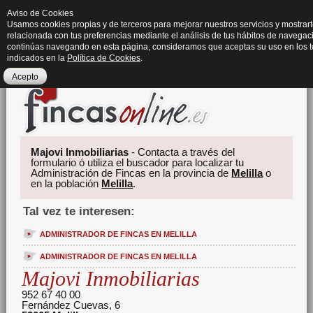
Aviso de Cookies
Usamos cookies propias y de terceros para mejorar nuestros servicios y mostrart
relacionada con tus preferencias mediante el análisis de tus hábitos de navegaci
continúas navegando en esta página, consideramos que aceptas su uso en los 
indicados en la
Política de Cookies
.
Acepto
Majovi Inmobiliarias
- Contacta a través del
formulario ó utiliza el buscador para localizar tu
Administración de Fincas en la provincia de
Melilla
o
en la población
Melilla
.
Tal vez te interesen:
ADMINISTRADOR DE FINCAS EN MELILLA
ADMINISTRADOR DE FINCAS EN MELILLA
Majovi Inmobiliarias
952 67 40 00
Fernández Cuevas, 6