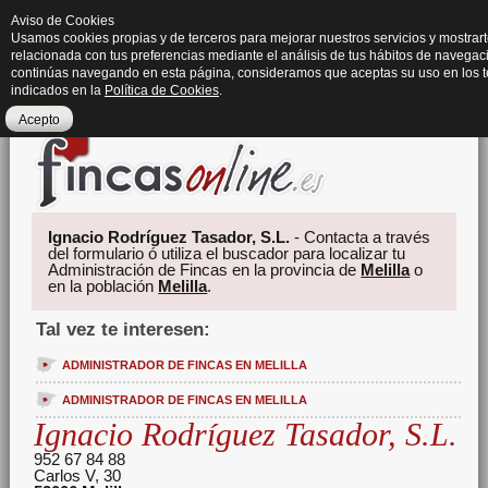
Aviso de Cookies
Usamos cookies propias y de terceros para mejorar nuestros servicios y mostrart
relacionada con tus preferencias mediante el análisis de tus hábitos de navegaci
continúas navegando en esta página, consideramos que aceptas su uso en los 
indicados en la
Política de Cookies
.
Acepto
Ignacio Rodríguez Tasador, S.L.
- Contacta a través
del formulario ó utiliza el buscador para localizar tu
Administración de Fincas en la provincia de
Melilla
o
en la población
Melilla
.
Tal vez te interesen:
ADMINISTRADOR DE FINCAS EN MELILLA
ADMINISTRADOR DE FINCAS EN MELILLA
Ignacio Rodríguez Tasador, S.L.
952 67 84 88
Carlos V, 30