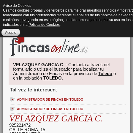
Aviso de Cookies
Usamos cookies propias y de terceros para mejorar nuestros servicios y mostrart
relacionada con tus preferencias mediante el análisis de tus hábitos de navegaci
continúas navegando en esta página, consideramos que aceptas su uso en los 
indicados en la
Política de Cookies
.
Acepto
VELAZQUEZ GARCIA C.
- Contacta a través del
formulario ó utiliza el buscador para localizar tu
Administración de Fincas en la provincia de
Toledo
o
en la población
TOLEDO
.
Tal vez te interesen:
ADMINISTRADOR DE FINCAS EN TOLEDO
ADMINISTRADOR DE FINCAS EN TOLEDO
VELAZQUEZ GARCIA C.
925221472
CALLE ROMA, 15