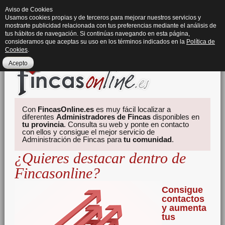
Aviso de Cookies
Usamos cookies propias y de terceros para mejorar nuestros servicios y
mostrarte publicidad relacionada con tus preferencias mediante el análisis de
tus hábitos de navegación. Si continúas navegando en esta página,
consideramos que aceptas su uso en los términos indicados en la
Política de
Cookies
.
Acepto
Con
FincasOnline.es
es muy fácil localizar a
diferentes
Administradores de Fincas
disponibles en
tu provincia
. Consulta su web y ponte en contacto
con ellos y consigue el mejor servicio de
Administración de Fincas para
tu comunidad
.
¿Quieres destacar dentro de
Fincasonline?
Consigue
contactos
y aumenta
tus