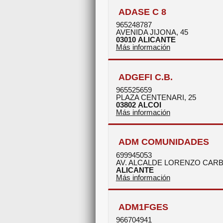
ADASE C 8
965248787
AVENIDA JIJONA, 45
03010
ALICANTE
Más información
ADGEFI C.B.
965525659
PLAZA CENTENARI, 25
03802
ALCOI
Más información
ADM COMUNIDADES
699945053
AV. ALCALDE LORENZO CARB
ALICANTE
Más información
ADM1FGES
966704941