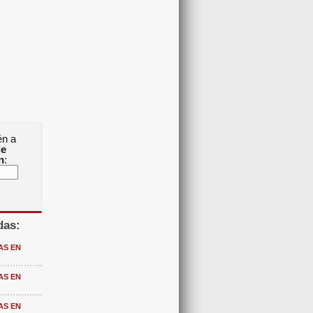
én a
de
n
:
das:
AS EN
AS EN
AS EN