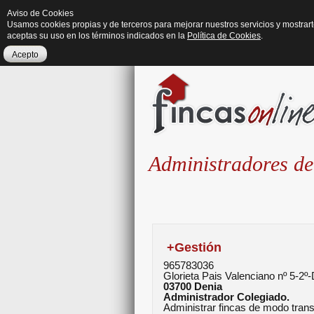
Aviso de Cookies
Usamos cookies propias y de terceros para mejorar nuestros servicios y mostrar
aceptas su uso en los términos indicados en la
Política de Cookies
.
Acepto
Administradores de
+Gestión
965783036
Glorieta Pais Valenciano nº 5-2º
03700
Denia
Administrador Colegiado.
Administrar fincas de modo transp