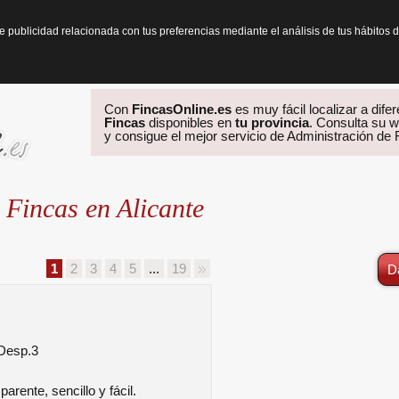
te publicidad relacionada con tus preferencias mediante el análisis de tus hábit
Con
FincasOnline.es
es muy fácil localizar a dife
Fincas
disponibles en
tu provincia
. Consulta su w
y consigue el mejor servicio de Administración de
 Fincas en Alicante
1
2
3
4
5
...
19
D
-Desp.3
arente, sencillo y fácil.