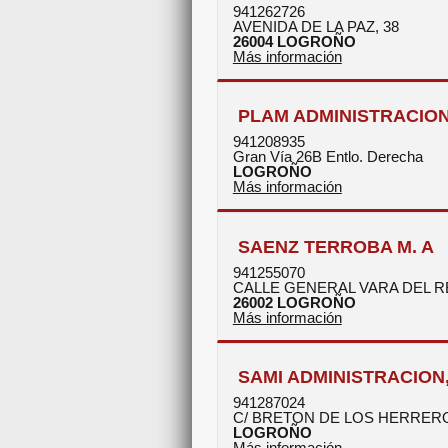
941262726
AVENIDA DE LA PAZ, 38
26004
LOGROÑO
Más información
PLAM ADMINISTRACIO
941208935
Gran Vía 26B Entlo. Derecha
LOGROÑO
Más información
SAENZ TERROBA M. A
941255070
CALLE GENERAL VARA DEL RE
26002
LOGROÑO
Más información
SAMI ADMINISTRACION
941287024
C/ BRETON DE LOS HERRERO
LOGROÑO
Más información