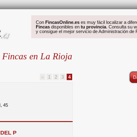
Con
FincasOnline.es
es muy fácil localizar a dife
Fincas
disponibles en
tu provincia
. Consulta su w
y consigue el mejor servicio de Administración de
 Fincas en La Rioja
1
2
3
4
D
, 45
DEL P