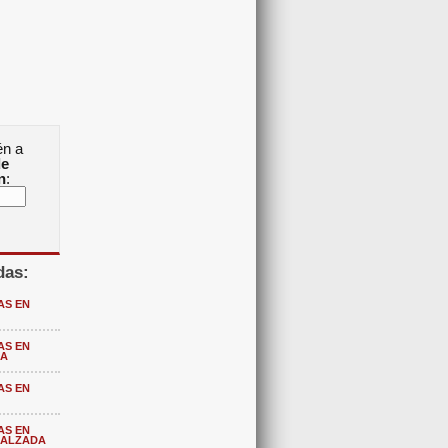
én a
de
n
:
das:
AS EN
AS EN
MA
AS EN
AS EN
CALZADA