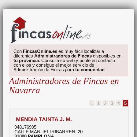
Con
FincasOnline.es
es muy fácil localizar a
diferentes
Administradores de Fincas
disponibles en
tu provincia
. Consulta su web y ponte en contacto
con ellos y consigue el mejor servicio de
Administración de Fincas para
tu comunidad
.
Administradores de Fincas en
Navarra
1
2
3
4
5
MENDIA TAINTA J. M.
948176995
CALLE MANUEL IRIBARREN, 20
31008
PAMPLONA