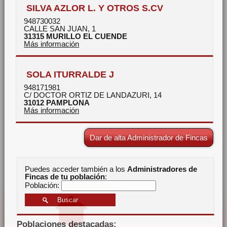
SILVA AZLOR L. Y OTROS S.CV
948730032
CALLE SAN JUAN, 1
31315
MURILLO EL CUENDE
Más información
SOLA ITURRALDE J
948171981
C/ DOCTOR ORTIZ DE LANDAZURI, 14
31012
PAMPLONA
Más información
Dar de alta Administrador de Fincas
Puedes acceder también a los
Administradores de
Fincas de tu población
:
Población:
Poblaciones destacadas: