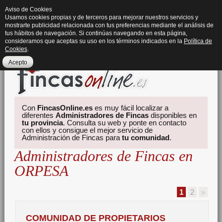
Aviso de Cookies
Usamos cookies propias y de terceros para mejorar nuestros servicios y
mostrarte publicidad relacionada con tus preferencias mediante el análisis de
tus hábitos de navegación. Si continúas navegando en esta página,
consideramos que aceptas su uso en los términos indicados en la
Política de
Cookies
.
Acepto
Con
FincasOnline.es
es muy fácil localizar a
diferentes
Administradores de Fincas
disponibles en
tu provincia
. Consulta su web y ponte en contacto
con ellos y consigue el mejor servicio de
Administración de Fincas para
tu comunidad
.
Administradores de Fincas en
ORPESA
1
2
COMUNIDAD DE PROPIETARIOS