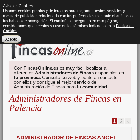
Aviso de Cookies
Usamos cookies propias y de terceros para mejorar nuestros servicios y
mostrarte publicidad relacionada con tus preferencias mediante el análisis de
tus hábitos de navegación. Si continúas navegando en esta página,
consideramos que aceptas su uso en los términos indicados en la
Política de
Cookies
.
Acepto
Con
FincasOnline.es
es muy fácil localizar a
diferentes
Administradores de Fincas
disponibles en
tu provincia
. Consulta su web y ponte en contacto
con ellos y consigue el mejor servicio de
Administración de Fincas para
tu comunidad
.
Administradores de Fincas en
Palencia
1
2
ADMINISTRADOR DE FINCAS ANGEL