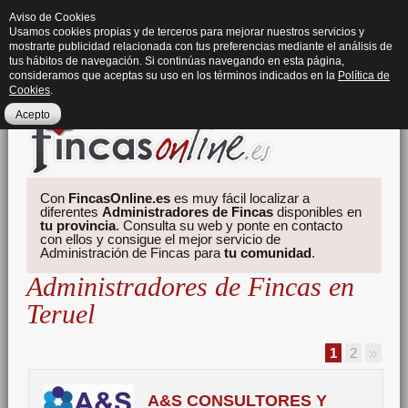
Aviso de Cookies
Usamos cookies propias y de terceros para mejorar nuestros servicios y
mostrarte publicidad relacionada con tus preferencias mediante el análisis de
tus hábitos de navegación. Si continúas navegando en esta página,
consideramos que aceptas su uso en los términos indicados en la
Política de
Cookies
.
Acepto
Con
FincasOnline.es
es muy fácil localizar a
diferentes
Administradores de Fincas
disponibles en
tu provincia
. Consulta su web y ponte en contacto
con ellos y consigue el mejor servicio de
Administración de Fincas para
tu comunidad
.
Administradores de Fincas en
Teruel
1
2
A&S CONSULTORES Y