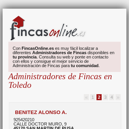
Con
FincasOnline.es
es muy fácil localizar a
diferentes
Administradores de Fincas
disponibles en
tu provincia
. Consulta su web y ponte en contacto
con ellos y consigue el mejor servicio de
Administración de Fincas para
tu comunidad
.
Administradores de Fincas en
Toledo
1
2
3
4
BENITEZ ALONSO A.
925420210
CALLE DOCTOR MURO, 9
45170
SAN MARTIN DE PUSA