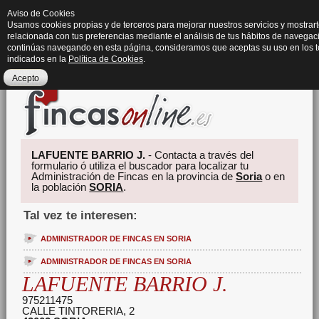
Aviso de Cookies
Usamos cookies propias y de terceros para mejorar nuestros servicios y mostrart
relacionada con tus preferencias mediante el análisis de tus hábitos de navegaci
continúas navegando en esta página, consideramos que aceptas su uso en los 
indicados en la
Política de Cookies
.
Acepto
LAFUENTE BARRIO J.
- Contacta a través del
formulario ó utiliza el buscador para localizar tu
Administración de Fincas en la provincia de
Soria
o en
la población
SORIA
.
Tal vez te interesen:
ADMINISTRADOR DE FINCAS EN SORIA
ADMINISTRADOR DE FINCAS EN SORIA
LAFUENTE BARRIO J.
975211475
CALLE TINTORERIA, 2