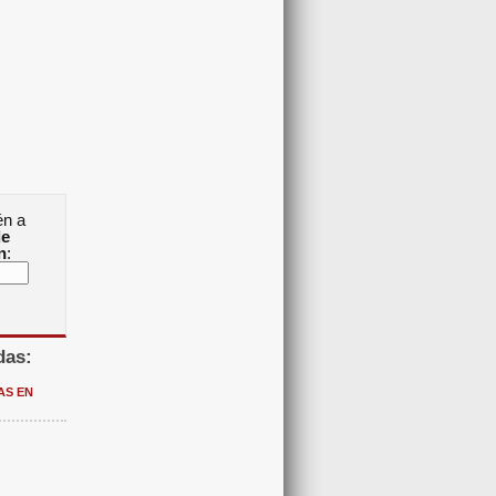
én a
de
n
:
das:
AS EN