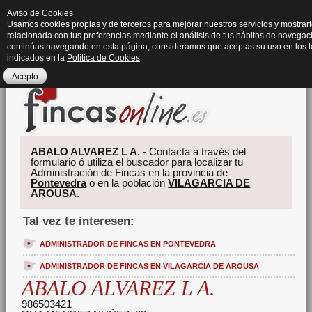
Aviso de Cookies
Usamos cookies propias y de terceros para mejorar nuestros servicios y mostrart
relacionada con tus preferencias mediante el análisis de tus hábitos de navegaci
continúas navegando en esta página, consideramos que aceptas su uso en los 
indicados en la
Política de Cookies
.
Acepto
ABALO ALVAREZ L A.
- Contacta a través del
formulario ó utiliza el buscador para localizar tu
Administración de Fincas en la provincia de
Pontevedra
o en la población
VILAGARCIA DE
AROUSA
.
Tal vez te interesen:
ADMINISTRADOR DE FINCAS EN PONTEVEDRA
ADMINISTRADOR DE FINCAS EN VILAGARCIA DE AROUSA
ABALO ALVAREZ L A.
986503421