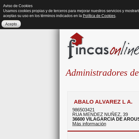
Aviso de Cookies
Usamos cookies propias y de terceros para mejorar nuestros servicios y mostrar
aceptas su uso en los términos indicados en la
Política de Cookies
.
Acepto
Administradores de
ABALO ALVAREZ L A.
986503421
RUA MENDEZ NUÑEZ, 39
36600
VILAGARCIA DE AROU
Más información