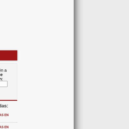
én a
de
n
:
das:
AS EN
AS EN