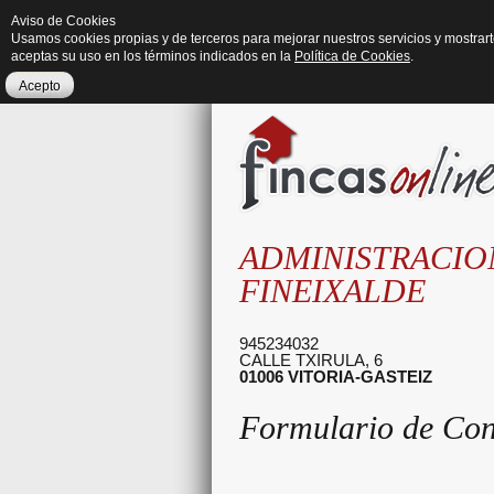
Aviso de Cookies
Usamos cookies propias y de terceros para mejorar nuestros servicios y mostrar
aceptas su uso en los términos indicados en la
Política de Cookies
.
Acepto
ADMINISTRACIO
FINEIXALDE
945234032
CALLE TXIRULA, 6
01006
VITORIA-GASTEIZ
Formulario de Con